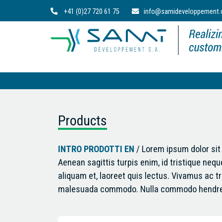
+41 (0)27 720 61 75
info@samideveloppement
Products
Products
INTRO PRODOTTI EN
/ Lorem ipsum dolor sit
Aenean sagittis turpis enim, id tristique neq
aliquam et, laoreet quis lectus. Vivamus ac 
malesuada commodo. Nulla commodo hendrerit 