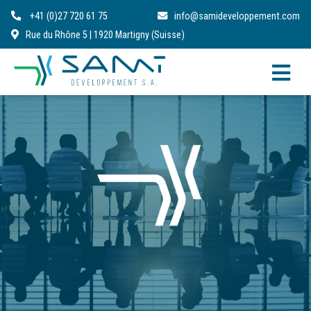
+41 (0)27 720 61 75
info@samideveloppement.com
Rue du Rhône 5 | 1920 Martigny (Suisse)
FR
DE
IT
EN
RO