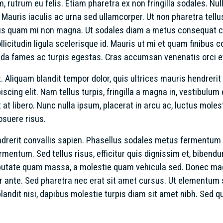
, rutrum eu felis. Etiam pharetra ex non fringilla sodales. Null
auris iaculis ac urna sed ullamcorper. Ut non pharetra tellus, 
cibus quam mi non magna. Ut sodales diam a metus consequat
licitudin ligula scelerisque id. Mauris ut mi et quam finibus
da fames ac turpis egestas. Cras accumsan venenatis orci et 
Aliquam blandit tempor dolor, quis ultrices mauris hendrerit 
scing elit. Nam tellus turpis, fringilla a magna in, vestibulum
t at libero. Nunc nulla ipsum, placerat in arcu ac, luctus moles
osuere risus.
 hendrerit convallis sapien. Phasellus sodales metus fermentu
fermentum. Sed tellus risus, efficitur quis dignissim et, bibend
lputate quam massa, a molestie quam vehicula sed. Donec mag
por ante. Sed pharetra nec erat sit amet cursus. Ut elementum
landit nisi, dapibus molestie turpis diam sit amet nibh. Sed qu