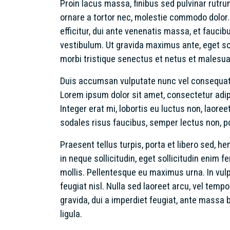
Proin lacus massa, finibus sed pulvinar rutrum
ornare a tortor nec, molestie commodo dolor. M
efficitur, dui ante venenatis massa, et fau
vestibulum. Ut gravida maximus ante, eget sol
morbi tristique senectus et netus et malesua
Duis accumsan vulputate nunc vel consequat. 
Lorem ipsum dolor sit amet, consectetur adipi
Integer erat mi, lobortis eu luctus non, laoree
sodales risus faucibus, semper lectus non, p
Praesent tellus turpis, porta et libero sed,
in neque sollicitudin, eget sollicitudin enim 
mollis. Pellentesque eu maximus urna. In vu
feugiat nisl. Nulla sed laoreet arcu, vel tem
gravida, dui a imperdiet feugiat, ante massa b
ligula.