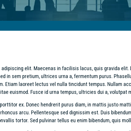
adipiscing elit. Maecenas in facilisis lacus, quis gravida eli
s. Sed in sem pretium, ultrices urna a, fermentum purus. Phase
am. Etiam laoreet lectus vel nulla tincidunt tempus. Nullam 
e euismod. Fusce id urna tempus, ultricies dui a, volutpat 
, porttitor ex. Donec hendrerit purus diam, in mattis justo matt
t, rhoncus arcu. Pellentesque sed dignissim est. Duis bibendum
onvallis tortor. Sed pulvinar tellus eu enim bibendum, quis moll