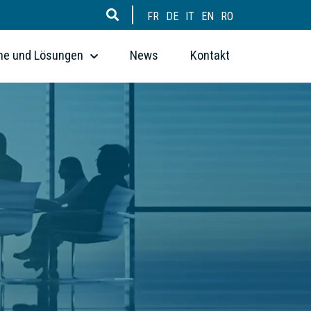
FR
DE
IT
EN
RO
me und Lösungen
News
Kontakt