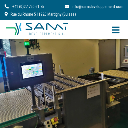
+41 (0)27 720 61 75
info@samideveloppement.com
Rue du Rhône 5 | 1920 Martigny (Suisse)
FR
DE
IT
EN
RO