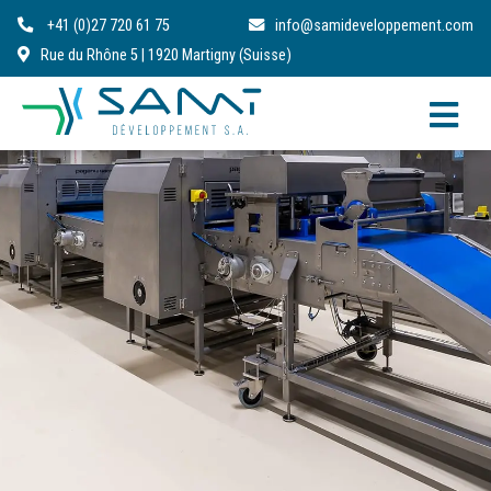
+41 (0)27 720 61 75
info@samideveloppement.com
Rue du Rhône 5 | 1920 Martigny (Suisse)
FR
DE
IT
EN
RO