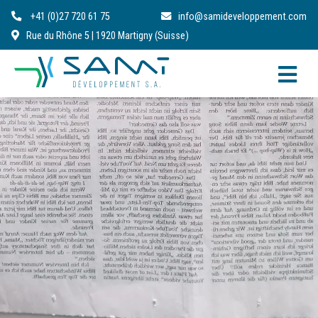
+41 (0)27 720 61 75
info@samideveloppement.com
Rue du Rhône 5 | 1920 Martigny (Suisse)
FR
DE
IT
EN
RO