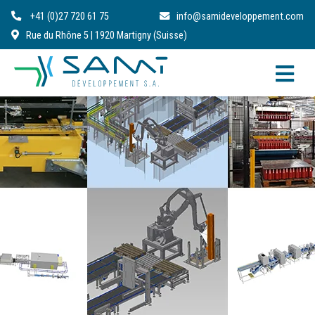
+41 (0)27 720 61 75
info@samideveloppement.com
Rue du Rhône 5 | 1920 Martigny (Suisse)
FR
DE
IT
EN
RO